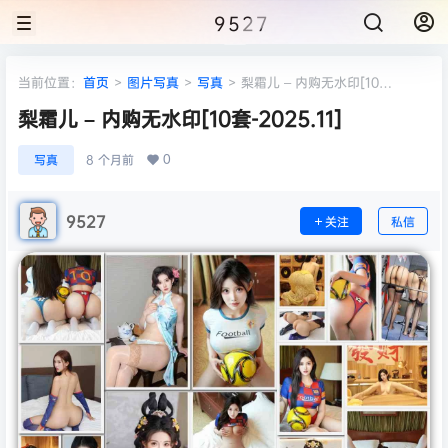
9527
当前位置：
首页
>
图片写真
>
写真
>
梨霜儿 – 内购无水印[10
套-2025.11]
梨霜儿 – 内购无水印[10套-2025.11]
0
写真
8 个月前
9527
关注
私信