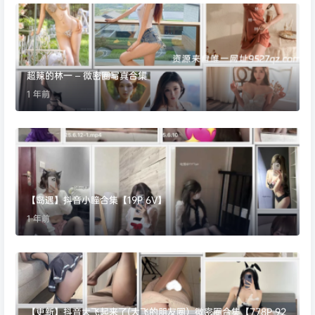
超辣的林一 – 微密圈写真合集
1 年前
【岛遇】抖音小瞳合集【19P 6V】
1 年前
【更新】抖音大飞起来了(大飞的朋友圈）微密圈合集【778P 92