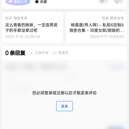
海报分享
收藏
0
0
知乎
赞助专享
写真
赞助专享
这么青春的妹妹，一定连男孩
杨晨晨(秀人网) – 私拍&定制&
子的手都没牵过吧
微密合集 – 印度女郎/厨娘的投
喂等[61套-2025.11]
2025-11-16 22:50:24
2025-11-17 10:55:55
0 条回复
文章作者
管理员
A
M
欢迎您，新朋友，感谢参与互动！
确认修改
您必须登录或注册以后才能发表评论
登录