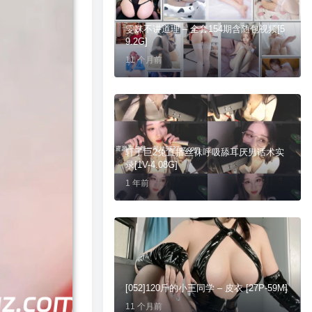
雯妹不讲道理 – 全套154期含随包视频[5
9.2G]
11 个月前
轩子巨2兔直播丝袜呼吸舔耳厌男话术实
录[1V-4.08G]
1 年前
[052]120斤的小王同学 – 皮衣 [27P-59M]
11 个月前