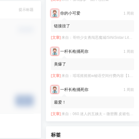
提示标题
你的小可爱
1 周前
链接挂了
确认修改
[文章]
来自：
哥特少女勇闯恶魔城/SiNiSistar Lite Version（Build.7793201+DLC+通关档）
一杆长枪捅死你
1 周前
美爆了
[文章]
来自：
瑶瑶摇摇摇w秘语空间付费内容【11.06】
一杆长枪捅死你
1 周前
提交
最爱！
[文章]
来自：
060.迷人的五姨太 – 微密圈 皮裙包臀裙 [28P-127MB]
标签