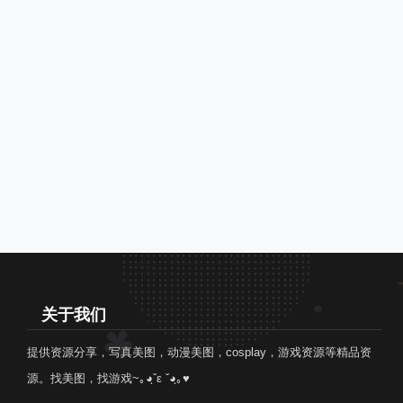
关于我们
提供资源分享，写真美图，动漫美图，cosplay，游戏资源等精品资
源。找美图，找游戏~｡◕ฺˇε ˇ◕ฺ｡♥