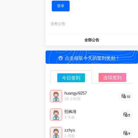
登录
没有公告
全部公告
点击领取今天的签到奖励！
连续签到
今日签到
huangyi9257
10
18 小时前
熙枫瑾
5
3 天前
zzhys
9
1 周前