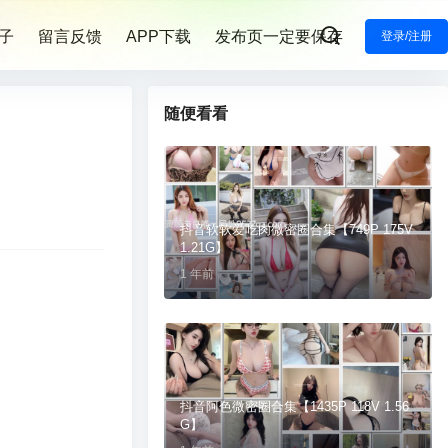
子
留言反馈
APP下载
发布页一定要保存
登录/注册
随便看看
抖音软软爱吃肉微密圈合集【749P 175V
1.21G】
1 年前
抖音阿色微密圈合集【1435P 118V 1.56
G】