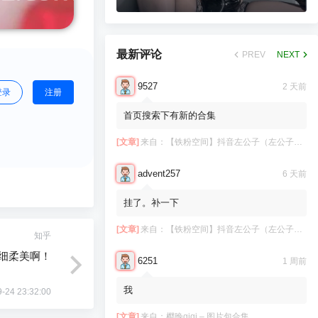
最新评论
PREV
NEXT
9527
2 天前
登录
注册
首页搜索下有新的合集
[文章]
来自：
【铁粉空间】抖音左公子（左公子666）合集【2063P 181V】
advent257
6 天前
挂了。补一下
[文章]
来自：
【铁粉空间】抖音左公子（左公子666）合集【2063P 181V】
知乎
细柔美啊！
6251
1 周前
我
-24 23:32:00
[文章]
来自：
樱晚gigi – 图片包合集