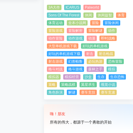
3A大作
ICARUS
Palworld
Sons Of The Forest
休闲
休闲益智
体育
体育运动
全本小说网
冒险
冒险休闲
冒险游戏
冒险解密
冒险解谜
动作
动作冒险
动作游戏
动漫
即时战略
大型单机游戏下载
好玩的单机游戏
好玩的单机游戏下载
射击
射击枪战
射击游戏
幻兽帕鲁
必玩热游
恐怖冒险
格斗对战
格斗游戏
森林之子
模拟
模拟器
模拟经营
沙盒
生存
生存恐怖
策略
策略战棋
翼星求生
视觉小说
角色扮演
解谜
赛车竞技
赛车竞速
嗨！朋友
所有的伟大，都源于一个勇敢的开始