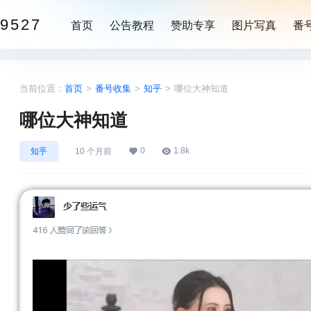
9527
首页
公告教程
赞助专享
图片写真
番
当前位置：
首页
>
番号收集
>
知乎
>
哪位大神知道
哪位大神知道
0
1.8k
知乎
10 个月前