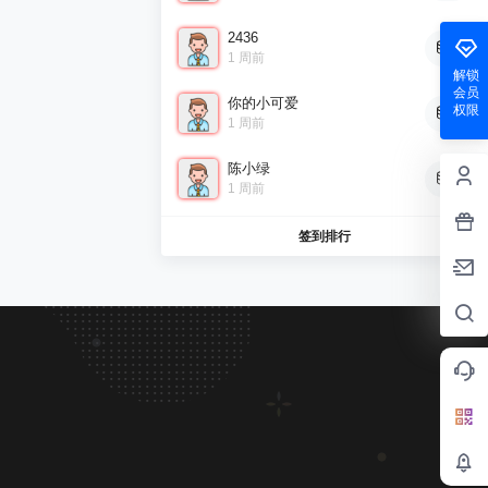
2436
9
1 周前
解锁
会员
你的小可爱
权限
8
1 周前
陈小绿
7
1 周前
签到排行