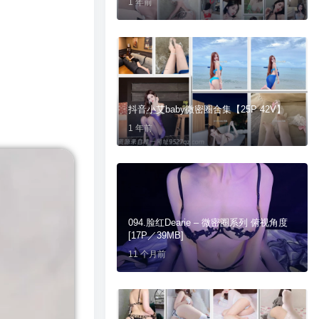
1 年前
抖音小艾baby微密圈合集【25P 42V】
1 年前
094.脸红Dearie – 微密圈系列 俯视角度
[17P／39MB]
11 个月前