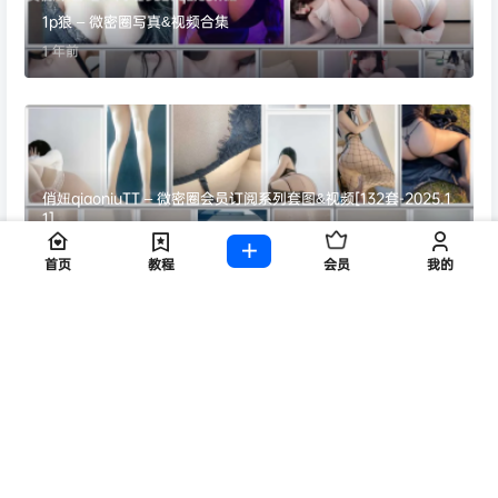
1p狼 – 微密圈写真&视频合集
1 年前
俏妞qiaoniuTT – 微密圈会员订阅系列套图&视频[132套-2025.1
1]
8 个月前
首页
教程
会员
我的
抖音鱼神微密圈合集【4613P 180V 5.09G】
1 年前