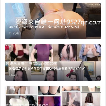
049.陈大小姐-微密圈系列 – 蜜桃成熟时[12P-57M]
11 个月前
抖音极品成熟御姐何雪子直播整活合集资源[32V-400M]
1 年前