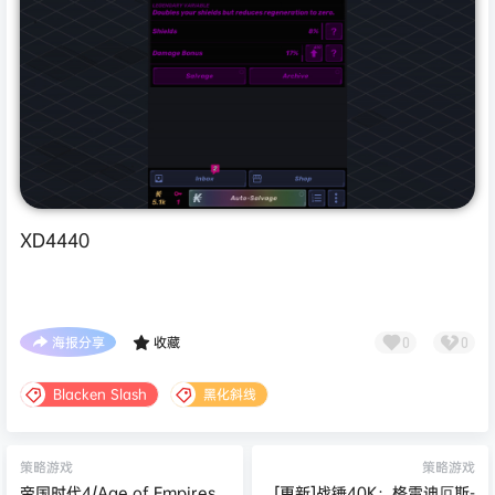
XD4440
海报分享
收藏
0
0
Blacken Slash
黑化斜线
策略游戏
策略游戏
帝国时代4/Age of Empires
[更新]战锤40K：格雷迪厄斯-