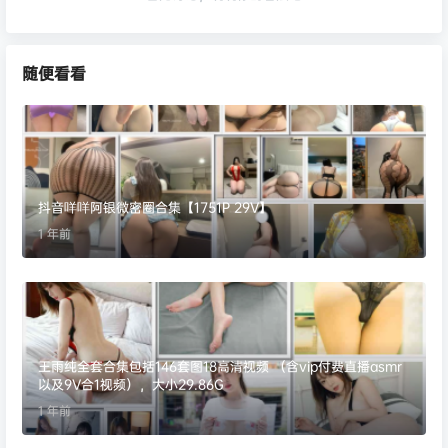
随便看看
抖音咩咩阿银微密圈合集【1751P 29V】
1 年前
王雨纯全套合集包括146套图18高清视频 （含vip付费直播asmr
以及9V合1视频），大小29.86G
1 年前