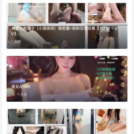
抖音小甜酒子（小酒很闲）微密圈+铁粉空间合集【1123P 118
V】
1 年前
美女ASMR
10 个月前