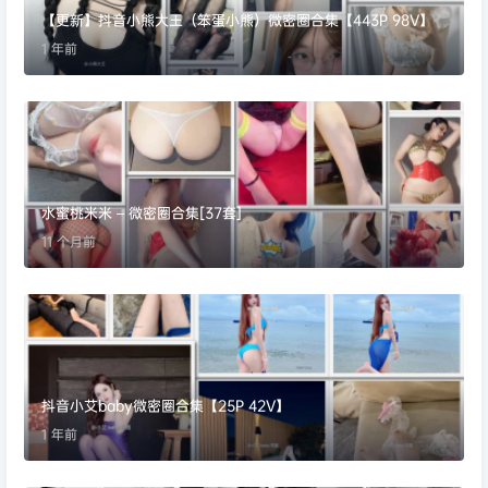
【更新】抖音小熊大王（笨蛋小熊）微密圈合集【443P 98V】
1 年前
水蜜桃米米 – 微密圈合集[37套]
11 个月前
抖音小艾baby微密圈合集【25P 42V】
1 年前