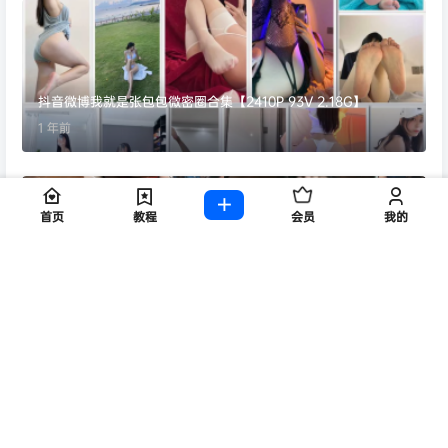
抖音微博我就是张包包微密圈合集【2410P 93V 2.18G】
1 年前
首页
教程
会员
我的
轩子巨2兔直播3小时录制ASMR小剧场《与人妻的约会》[1V-4.6
3G]
1 年前
Copyright © 2026
9527
保留资源解释
网站已稳定运行：
2083
天
16
时
34
分
19
秒
查询 62 次，耗时 0.1159 秒