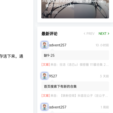
052.左公子子666 微密圈 –滴子+丰腴肥
臀[25P3V-486MB]
11 个月前
最新评论
PREV
NEXT
advent257
10 小时前
缺9-25
存活下来。通
[文章]
来自：
筱洁（洁己u）微密圈 111套合集 20.3G
9527
3 天前
首页搜索下有新的合集
[文章]
来自：
【铁粉空间】抖音左公子（左公子666）合集【2063P 181V】
advent257
1 周前