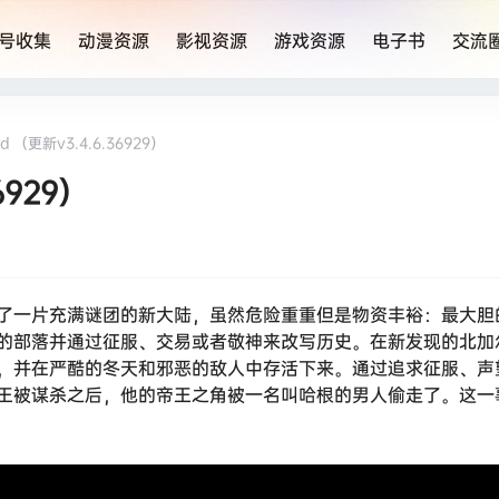
号收集
动漫资源
影视资源
游戏资源
电子书
交流
北加尔/Northgard （更新v3.4.6.36929）
6929）
了一片充满谜团的新大陆，虽然危险重重但是物资丰裕：最大胆
的部落并通过征服、交易或者敬神来改写历史。在新发现的北加
，并在严酷的冬天和邪恶的敌人中存活下来。通过追求征服、声
王被谋杀之后，他的帝王之角被一名叫哈根的男人偷走了。这一