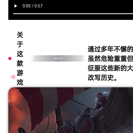
关
于
通过多年不懈
这
虽然危险重重
款
征服这些新的
游
改写历史。
戏