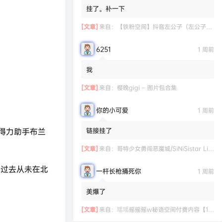
挂了。补一下
[文章]
来自：
【铁粉空间】抖音左公子（左公子666）合集【2063P 181V】
6251
1 周前
我
[文章]
来自：
樱晚gigi – 图片包合集
你的小可爱
1 周前
链接挂了
得力助手布兰
[文章]
来自：
哥特少女勇闯恶魔城/SiNiSistar Lite Version（Build.7793201+DLC+通关档）
了过去从未在北
一杆长枪捅死你
1 周前
美爆了
[文章]
来自：
瑶瑶摇摇摇w秘语空间付费内容【11.06】