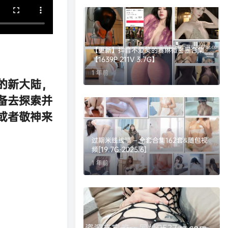
【更新】抖音不爱笑的赛琳微密圈合集
【1639P 211V 3.7G】
1 年前
的新大陆，
备去探索并
或者敬神来
过期米线线喵 – 全套合集162套&随包视
频[19.7G-2025.6]
1 年前