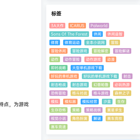
标签
3A大作
ICARUS
Palworld
Sons Of The Forest
休闲
休闲益智
体育
体育运动
全本小说网
冒险
冒险休闲
冒险游戏
冒险解密
冒险解谜
动作
动作冒险
动作游戏
动漫
即时战略
大型单机游戏下载
好玩的单机游戏
好玩的单机游戏下载
射击
射击枪战
射击游戏
幻兽帕鲁
必玩热游
恐怖冒险
格斗对战
格斗游戏
森林之子
模拟
模拟器
模拟经营
沙盒
生存
特点，为游戏
生存恐怖
策略
策略战棋
翼星求生
视觉小说
角色扮演
解谜
赛车竞技
赛车竞速