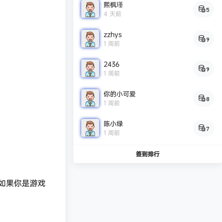
熙枫瑾
5
4 天前
zzhys
9
1 周前
2436
9
1 周前
你的小可爱
8
1 周前
陈小绿
7
1 周前
签到排行
如果你是游戏