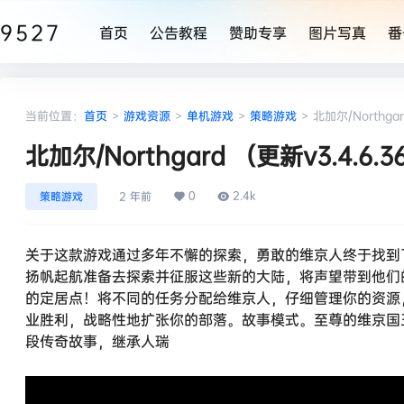
9527
首页
公告教程
赞助专享
图片写真
番
当前位置：
首页
>
游戏资源
>
单机游戏
>
策略游戏
>
北加尔/Northgard （更新v3.4.6.3
0
2.4k
策略游戏
2 年前
关于这款游戏通过多年不懈的探索，勇敢的维京人终于找到
扬帆起航准备去探索并征服这些新的大陆，将声望带到他们
的定居点！将不同的任务分配给维京人，仔细管理你的资源
业胜利，战略性地扩张你的部落。故事模式。至尊的维京国
段传奇故事，继承人瑞