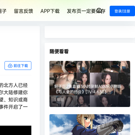
圈子
留言反馈
APP下载
发布页一定要保存
登录/注册
随便看看
前往下载
的北方人已经
轩子巨2兔直播3小时录制ASMR小剧场
尔大陆修建你
《与人妻的约会》[1V-4.63G]
望、知识或商
1 年前
事件开启了一