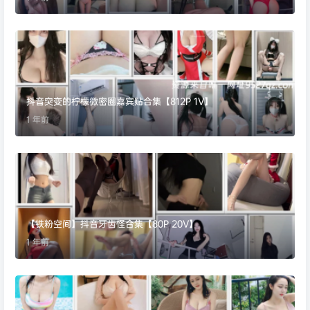
抖音突变的柠檬微密圈嘉宾贴合集【812P 1V】
1 年前
【铁粉空间】抖音牙齿怪合集【80P 20V】
1 年前