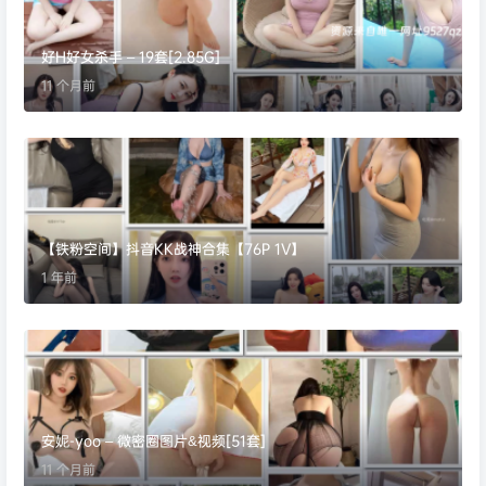
好H好女杀手 – 19套[2.85G]
11 个月前
【铁粉空间】抖音KK战神合集【76P 1V】
1 年前
安妮-yoo – 微密圈图片&视频[51套]
11 个月前