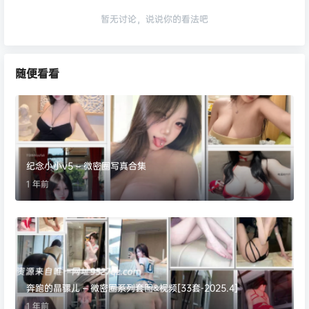
暂无讨论，说说你的看法吧
随便看看
纪念小小v5 – 微密圈写真合集
1 年前
奔跑的晶骡儿 – 微密圈系列套图&视频[33套-2025.4]
1 年前