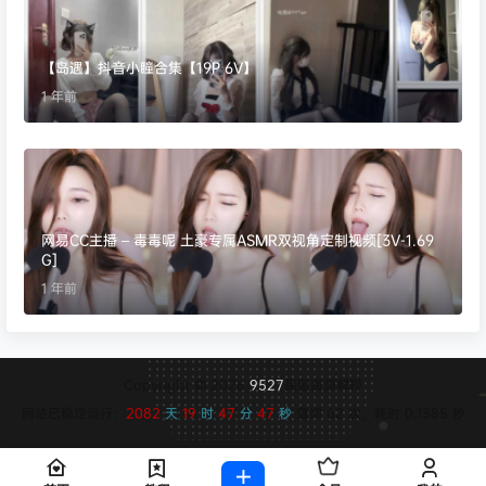
【岛遇】抖音小瞳合集【19P 6V】
1 年前
网易CC主播 – 毒毒呢 土豪专属ASMR双视角定制视频[3V-1.69
G]
1 年前
Copyright © 2026
9527
保留资源解释
网站已稳定运行：
2082
天
19
时
47
分
47
秒
查询 62 次，耗时 0.1385 秒