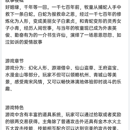
好姻缘，千年等一回。一千七百年前，牧童从捕蛇人手中
救下一条白蛇。白蛇为报救命之恩，经过一千七百年的修
炼化为人形，变成美丽女子白素贞，和青蛇变形的灵秀女
子小青，经历人间世事，与当年的牧童现已成为外表英
俊、勤奋有为的一介书生许仙，演绎了一场恩恩怨怨、如
泣如诉的爱情故事
游戏章节
游戏分为：幻化人形、游湖借伞、仙山盗草、王府盗宝、
水漫金山等部分。玩家不但可以领略杭州、青城山等美
景，感受南宋风情，又可以畅快淋漓地体验即时战斗的乐
趣、
游戏特色
游戏中含有丰富的道具系统，玩家可以通过拾取或者奖励
的银两交易获得。主角除了普通攻击外还具有金木水火土
五大攻击技能，技能相互配合可以达到完美的攻击效果。