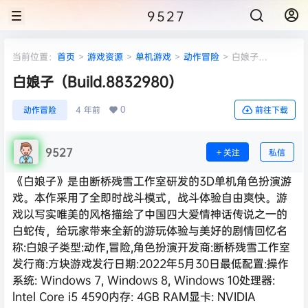
9527
当前位置：
首页
>
游戏资源
>
单机游戏
>
动作冒险
>
白娘子
（Build.8832980）
白娘子（Build.8832980）
0
动作冒险
4 年前
前往下载
9527
关注
私信
《白娘子》是由断桥残雪工作室研发的3D单机角色扮演游
戏。本作采用了全即时战斗模式，战斗体验自由爽快。游
戏以写实唯美的风格描绘了中国四大爱情神话传说之一的
白蛇传，给玩家带来全新的游玩体验与美好的剧情回忆名
称:白娘子类型:动作,冒险,角色扮演开发商:断桥残雪工作室
发行商:方块游戏发行日期:2022年5月30日最低配置:操作
系统: Windows 7, Windows 8, Windows 10处理器:
lntel Core i5 4590内存: 4GB RAM显卡: NVIDIA