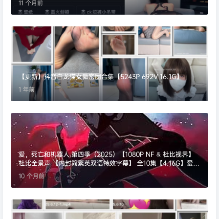
11 个月前
【更新】抖音白龙猫女微密圈合集【5243P 692V 16.1G】
1 年前
爱，死亡和机器人 第四季（2025）【1080P NF & 杜比视界】
杜比全景声 【内封简繁英双语特效字幕】 全10集【4.16G】爱死
机
10 个月前