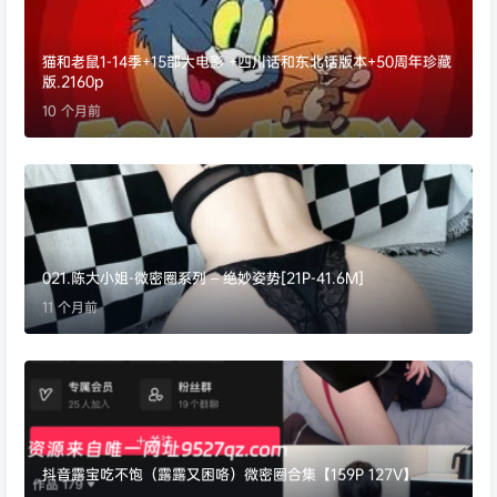
猫和老鼠1-14季+15部大电影 +四川话和东北话版本+50周年珍藏
版.2160p
10 个月前
021.陈大小姐-微密圈系列 – 绝妙姿势[21P-41.6M]
11 个月前
抖音露宝吃不饱（露露又困咯）微密圈合集【159P 127V】